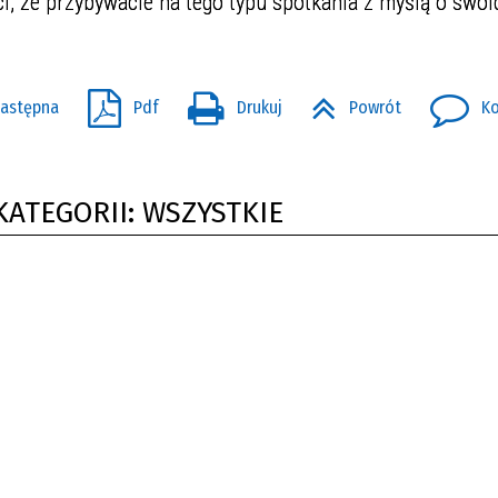
i, że przybywacie na tego typu spotkania z myślą o swoi
astępna
Pdf
Drukuj
Powrót
Ko
KATEGORII: WSZYSTKIE