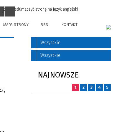
MAPA STRONY
RSS
KONTAKT
Wszystkie
Wszystkie
NAJNOWSZE
1
2
3
4
5
cz,