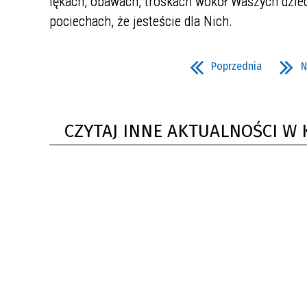
lękach, obawach, troskach wokół Waszych dziec
pociechach, że jesteście dla Nich.
Poprzednia
N
CZYTAJ INNE AKTUALNOŚCI W 