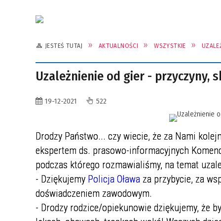
JESTEŚ TUTAJ
AKTUALNOŚCI
WSZYSTKIE
UZALEŻ
Uzależnienie od gier - przyczyny, s
19-12-2021
522
Drodzy Państwo... czy wiecie, że za Nami kolejn
ekspertem ds. prasowo-informacyjnych Komendy 
podczas którego rozmawialiśmy, na temat uzależ
- Dziękujemy
Policja Oława
za przybycie, za wsp
doświadczeniem zawodowym.
- Drodzy rodzice/opiekunowie dziękujemy, że b